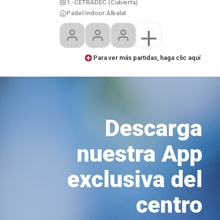
1.-CETRADEC (Cubierta)
Padel Indoor Albalat
Para ver más partidas, haga clic aquí
Descarga
nuestra App
exclusiva del
centro