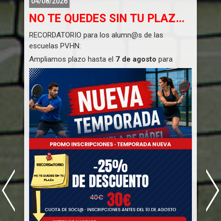
04/08/2026
NO TE QUEDES SIN TU PLAZA...
RECORDATORIO para los alumn@s de las
L
escuelas PVHN:
c
Ampliamos plazo hasta el
7 de agosto
para
I
reservar tu plaza....INSCRÍBETE.
q
Pasado este plazo no podremos asegurarte
A
seguir en tu horario anterior.
Ú
OS ESPERAMOS....
PODÉIS INSCRIBIROS DIRECTAMENTE AQUÍ
https://padelvalenciahortanord.es/escuelas-de-
padel/